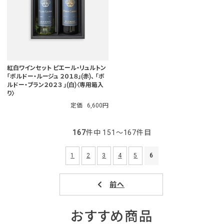
紅白ワインセット ピエール・リュルトン
「ボルドー・ルージュ ２０１８」(赤)、 「ボ
ルドー・ブラン２０２３ 」(白)〈専用箱入
り〉
定価
6,600円
167
件中 151〜167件目
1
2
3
4
5
6
おすすめ商品