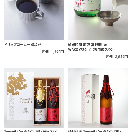
ドリップコーヒー（5袋）*
純米吟醸 原酒 真野鶴 for
WAKO（720ml）〈専用箱入り〉
定価
1,890円
定価
3,850円
Tatsuriki for WAKO 2種〈桐箱入り〉
特別純米 Tatsuriki for WAKO 「燗」