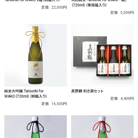
（720ml）〈専用箱入り〉
定価
22,000円
定価
5,500円
純米大吟醸 Tatsuriki for
真野鶴 利き酒セット
WAKO（720ml）〈桐箱入り〉
定価
4,400円
定価
16,500円