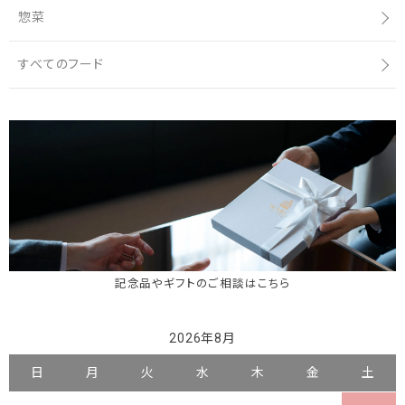
惣菜
すべてのフード
記念品やギフトのご相談はこちら
2026年8月
日
月
火
水
木
金
土