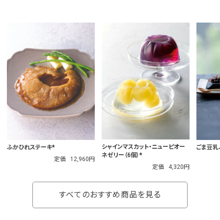
シャインマスカット・ニューピオー
ふかひれステーキ*
ごま豆乳ぷ
ネゼリー（6個）*
定価
12,960円
定価
4,320円
すべてのおすすめ商品を見る