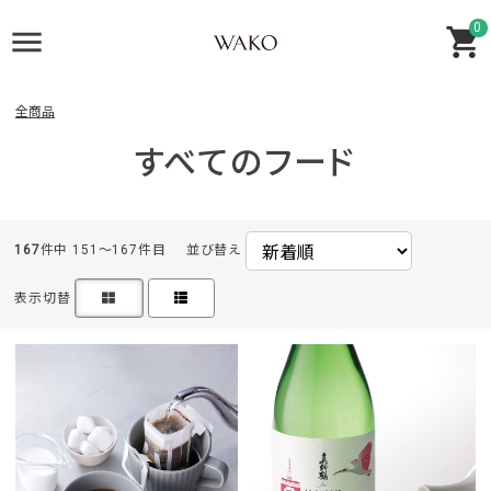
0
全商品
すべてのフード
167
件中 151〜167件目
並び替え
表示切替