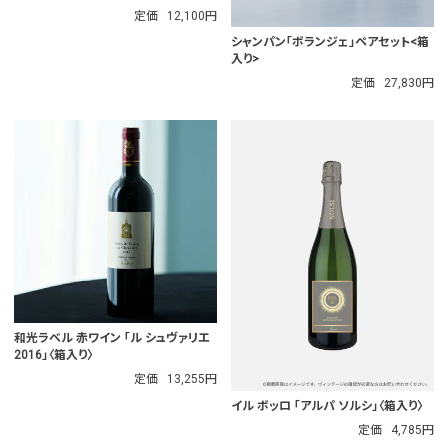
定価
12,100円
シャンパン「ボランジェ」ペアセット<箱
入り>
定価
27,830円
和光ラベル 赤ワイン 「ル シュヴァリエ
2016」〈箱入り〉
定価
13,255円
イル ボッロ 「アルパ ソルシ」〈箱入り〉
定価
4,785円