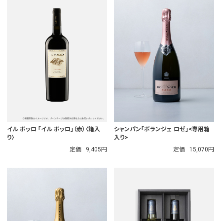
イル ボッロ 「イル ボッロ」（赤）〈箱入
シャンパン「ボランジェ ロゼ」<専用箱
り〉
入り>
定価
9,405円
定価
15,070円