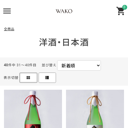
0
全商品
洋酒・日本酒
40
件中 31〜40件目
並び替え
表示切替