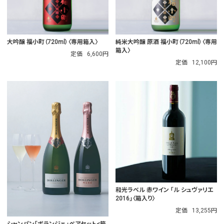
大吟醸 福小町（720ml）〈専用箱入〉
純米大吟醸 原酒 福小町（720ml）〈専用
箱入〉
定価
6,600円
定価
12,100円
和光ラベル 赤ワイン 「ル シュヴァリエ
2016」〈箱入り〉
定価
13,255円
シャンパン「ボランジェ」ペアセット<箱