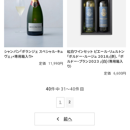
シャンパン「ボランジェ スペシャル・キュ
紅白ワインセット ピエール・リュルトン
ヴェ」<専用箱入り>
「ボルドー・ルージュ ２０１８」(赤)、 「ボ
ルドー・ブラン２０２３ 」(白)〈専用箱入
定価
11,990円
り〉
定価
6,600円
40
件中 31〜40件目
1
2