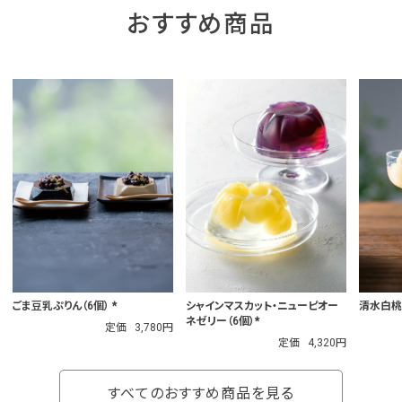
おすすめ商品
シャインマスカット・ニューピオー
ごま豆乳ぷりん（6個） *
清水白桃
ネゼリー（6個）*
定価
3,780円
定価
4,320円
すべてのおすすめ商品を見る