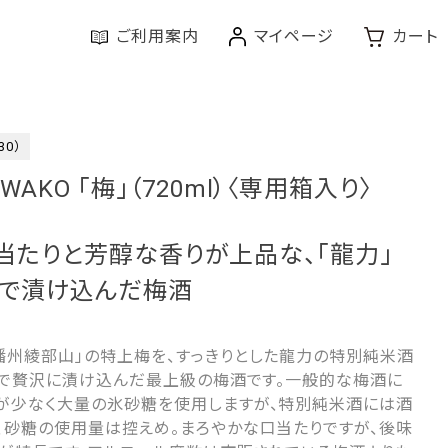
ご利用案内
マイページ
カート
30）
for WAKO 「梅」（720ml）〈専用箱入り〉
当たりと芳醇な香りが上品な、「龍力」
で漬け込んだ梅酒
播州綾部山」の特上梅を、すっきりとした龍力の特別純米酒
用）で贅沢に漬け込んだ最上級の梅酒です。一般的な梅酒に
が少なく大量の氷砂糖を使用しますが、特別純米酒には酒
、砂糖の使用量は控えめ。まろやかな口当たりですが、後味