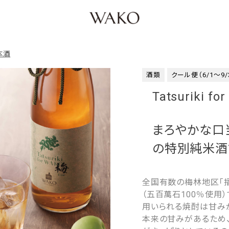
本酒
酒類
クール便（6/1～9/
Tatsuriki 
まろやかな口
の特別純米酒
全国有数の梅林地区「
（五百萬石100％使
用いられる焼酎は甘み
本来の甘みがあるため