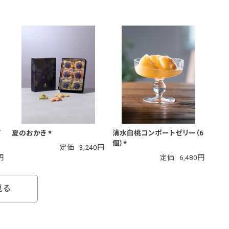
ピ
夏のおかき *
清水白桃コンポートゼリー（6
個）*
定価
3,240円
円
定価
6,480円
見る