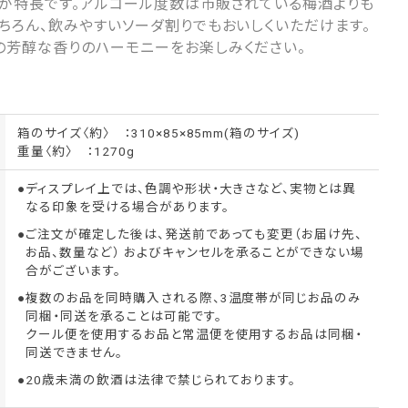
のが特長です。アルコール度数は市販されている梅酒よりも
ちろん、飲みやすいソーダ割りでもおいしくいただけます。
の芳醇な香りのハーモニーをお楽しみください。
箱のサイズ〈約〉 ：310×85×85mm(箱のサイズ)
重量〈約〉 ：1270g
ディスプレイ上では、色調や形状・大きさなど、実物とは異
なる印象を受ける場合があります。
ご注文が確定した後は、発送前であっても変更（お届け先、
お品、数量など） およびキャンセルを承ることができない場
合がございます。
複数のお品を同時購入される際、3温度帯が同じお品のみ
同梱・同送を承ることは可能です。
クール便を使用するお品と常温便を使用するお品は同梱・
同送できません。
20歳未満の飲酒は法律で禁じられております。