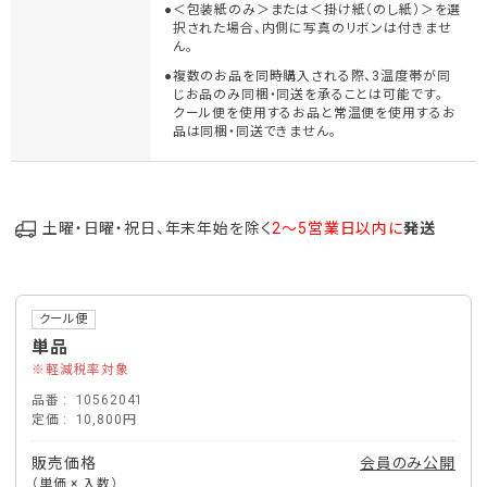
＜包装紙のみ＞または＜掛け紙（のし紙）＞を選
択された場合、内側に写真のリボンは付きませ
ん。
複数のお品を同時購入される際、3温度帯が同
じお品のみ同梱・同送を承ることは可能です。
クール便を使用するお品と常温便を使用するお
品は同梱・同送できません。
土曜・日曜・祝日、年末年始を除く
2～5営業日以内に
発送
クール便
単品
軽減税率対象
品番
10562041
定価
10,800円
販売価格
会員のみ公開
（単価 × 入数）