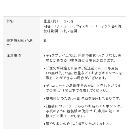
詳細
重量〈約〉 ：278g
内容 ：ナチュール、ウィスキー、コニャック 各6個
賞味期間 ：約2週間
特定原材料（9品
乳
目）
注意事項
ディスプレイ上では、色調や形状・大きさなど、実
物とは異なる印象を受ける場合があります。
ご注文が確定した後は、発送前であっても変更
（お届け先、お品、数量など） およびキャンセルを
承ることができない場合がございます。
チョコレートの品質保持のため、お召し上がりま
での間は18℃以下で保管してください。
風味付けのため、一部洋酒を使用しております。
《包装について》 こちらのお品の＜リボン＞は、
写真のように包装紙は使用せず、専用の箱に直
接リボン掛けいたします。
箱やリボンの色はご指定いただけません。