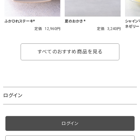
シャイン
ふかひれステーキ*
夏のおかき *
ネゼリー（
定価
12,960円
定価
3,240円
すべてのおすすめ商品を見る
ログイン
ログイン