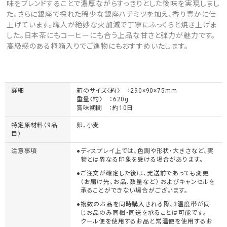
味をブレンドすることで濃厚ながらすっきりとした後味を実現しまし
た。さらに銀座で採れた稀少な銀座ハチミツを加え、香り豊かに仕
上げています。職人が絶妙な火加減で丁寧にふっくらと焼き上げま
した。日本茶にもコーヒーにも合う上品な甘さと弾力が魅力です。
高級感のある桐箱入りでご進物にもおすすめいたします。
詳細
箱のサイズ〈約〉 ：290×90×75mm
重量〈約〉 ：620g
賞味期間 ：約10日
特定原材料（9品
卵、小麦
目）
注意事項
ディスプレイ上では、色調や形状・大きさなど、実
物とは異なる印象を受ける場合があります。
ご注文が確定した後は、発送前であっても変更
（お届け先、お品、数量など） およびキャンセルを
承ることができない場合がございます。
複数のお品を同時購入される際、3温度帯が同
じお品のみ同梱・同送を承ることは可能です。
クール便を使用するお品と常温便を使用するお