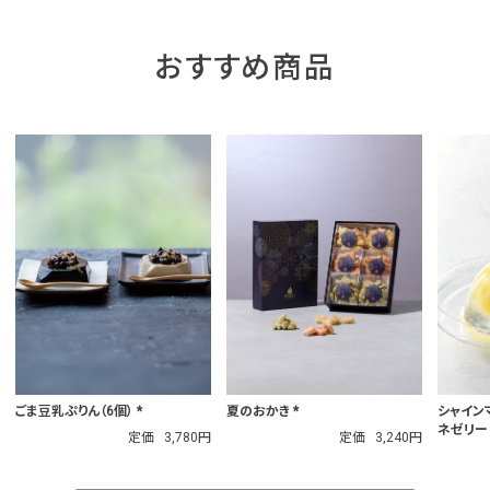
おすすめ商品
シャイン
夏のおかき *
ごま豆乳ぷりん（6個） *
ネゼリー（
定価
3,240円
定価
3,780円