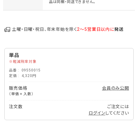
品は同梱・同送できません。
土曜・日曜・祝日、年末年始を除く
2～5営業日以内に
発送
単品
軽減税率対象
品番
09550015
定価
4,320円
販売価格
会員のみ公開
（単価 × 入数）
注文数
ご注文には
ログイン
してください